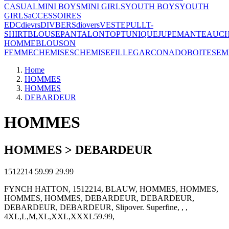
CASUAL
MINI BOYS
MINI GIRLS
YOUTH BOYS
YOUTH
GIRLS
aCCESSOIRES
EDC
dievrs
DIVBERS
diovers
VESTE
PULL
T-
SHIRT
BLOUSE
PANTALON
TOP
TUNIQUE
JUPE
MANTEAU
CH
HOMME
BLOUSON
FEMME
CHEMISES
CHEMISE
FILLE
GARCON
ADO
BOITES
EM
Home
HOMMES
HOMMES
DEBARDEUR
HOMMES
HOMMES > DEBARDEUR
1512214
59.99
29.99
FYNCH HATTON, 1512214, BLAUW, HOMMES, HOMMES,
HOMMES, HOMMES, DEBARDEUR, DEBARDEUR,
DEBARDEUR, DEBARDEUR, Slipover. Superfine, , ,
4XL,L,M,XL,XXL,XXXL59.99,