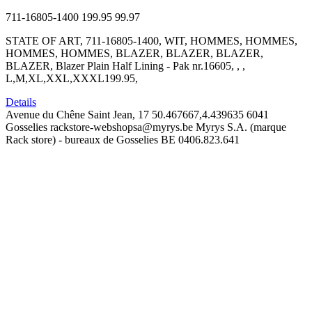
711-16805-1400
199.95
99.97
STATE OF ART, 711-16805-1400, WIT, HOMMES, HOMMES,
HOMMES, HOMMES, BLAZER, BLAZER, BLAZER,
BLAZER, Blazer Plain Half Lining - Pak nr.16605, , ,
L,M,XL,XXL,XXXL199.95,
Details
Avenue du Chêne Saint Jean, 17
50.467667,4.439635
6041
Gosselies
rackstore-webshopsa@myrys.be
Myrys S.A. (marque
Rack store) - bureaux de Gosselies
BE 0406.823.641