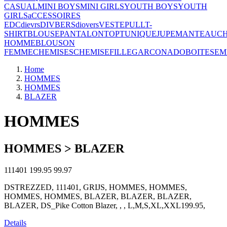
CASUAL
MINI BOYS
MINI GIRLS
YOUTH BOYS
YOUTH
GIRLS
aCCESSOIRES
EDC
dievrs
DIVBERS
diovers
VESTE
PULL
T-
SHIRT
BLOUSE
PANTALON
TOP
TUNIQUE
JUPE
MANTEAU
CH
HOMME
BLOUSON
FEMME
CHEMISES
CHEMISE
FILLE
GARCON
ADO
BOITES
EM
Home
HOMMES
HOMMES
BLAZER
HOMMES
HOMMES > BLAZER
111401
199.95
99.97
DSTREZZED, 111401, GRIJS, HOMMES, HOMMES,
HOMMES, HOMMES, BLAZER, BLAZER, BLAZER,
BLAZER, DS_Pike Cotton Blazer, , , L,M,S,XL,XXL199.95,
Details