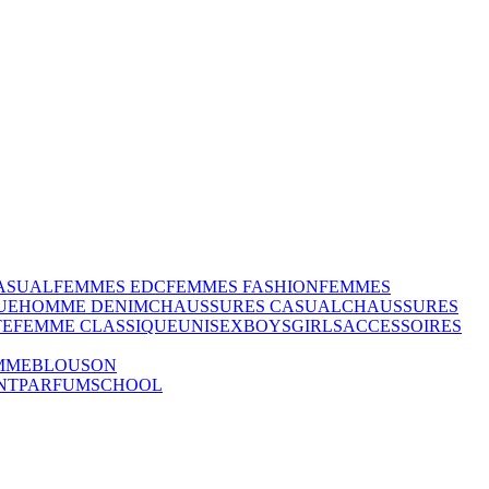
ASUAL
FEMMES EDC
FEMMES FASHION
FEMMES
UE
HOMME DENIM
CHAUSSURES CASUAL
CHAUSSURES
TE
FEMME CLASSIQUE
UNISEX
BOYS
GIRLS
ACCESSOIRES
MME
BLOUSON
NT
PARFUM
SCHOOL