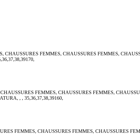
ES, CHAUSSURES FEMMES, CHAUSSURES FEMMES, CHAUSS
6,37,38,39170,
S, CHAUSSURES FEMMES, CHAUSSURES FEMMES, CHAUSSUR
, , , 35,36,37,38,39160,
SSURES FEMMES, CHAUSSURES FEMMES, CHAUSSURES FEMME