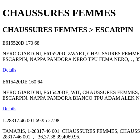
CHAUSSURES FEMMES
CHAUSSURES FEMMES > ESCARPIN
E615520D
170
68
NERO GIARDINI, E615520D, ZWART, CHAUSSURES FEMM
ESCARPIN, NAPPA PANDORA NERO TPU FEMA NERO, , , 35,3
Details
E615420DE
160
64
NERO GIARDINI, E615420DE, WIT, CHAUSSURES FEMME
ESCARPIN, NAPPA PANDORA BIANCO TPU ADAM ALEK NATURA
Details
1-28317-46 001
69.95
27.98
TAMARIS, 1-28317-46 001, CHAUSSURES FEMMES, CHAU
28317-46 001, , , 36,37,38,39,4069.95,