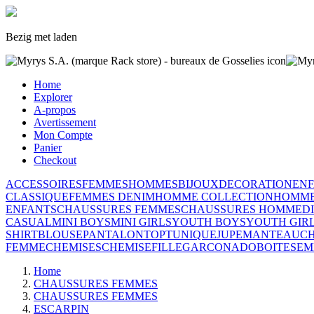
Bezig met laden
Home
Explorer
A-propos
Avertissement
Mon Compte
Panier
Checkout
ACCESSOIRES
FEMMES
HOMMES
BIJOUX
DECORATION
EN
CLASSIQUE
FEMMES DENIM
HOMME COLLECTION
HOMME
ENFANTS
CHAUSSURES FEMMES
CHAUSSURES HOMME
D
CASUAL
MINI BOYS
MINI GIRLS
YOUTH BOYS
YOUTH GIR
SHIRT
BLOUSE
PANTALON
TOP
TUNIQUE
JUPE
MANTEAU
CH
FEMME
CHEMISES
CHEMISE
FILLE
GARCON
ADO
BOITES
EM
Home
CHAUSSURES FEMMES
CHAUSSURES FEMMES
ESCARPIN